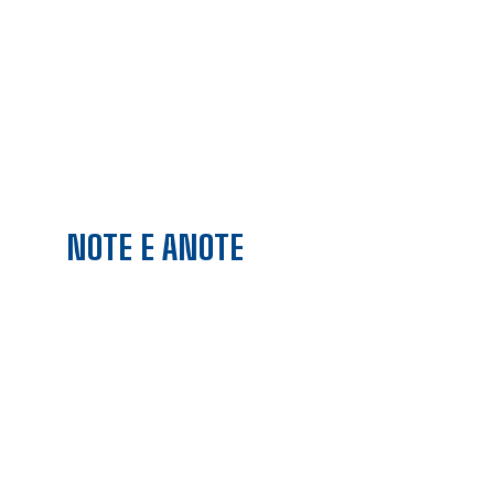
NOTE E ANOTE
ARQUIVO GERAL
ARQUIVO GERAL
ARTE EM FOCO
ARTIGO / CRÔNICA / POEMAS
CAPÍTULO ZERO
CARNAVAL