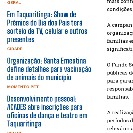
mais confo
GERAL
condições 
Em Taquaritinga: Show de
Prêmios do Dia dos Pais terá
A campanha
sorteio de TV, celular e outros
organizaçã
presentes
famílias e
significa
CIDADE
Organização: Santa Ernestina
O Fundo So
define detalhes para vacinação
públicas d
de animais do município
para gara
MOMENTO PET
responsabi
famílias.
Desenvolvimento pessoal:
ACADES abre inscrições para
A realizaç
oficinas de dança e teatro em
períodos 
Taquaritinga
relevânci