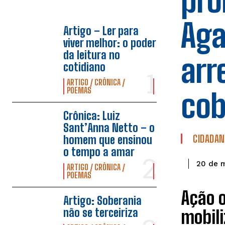
pro
Aga
Artigo – Ler para
viver melhor: o poder
da leitura no
arr
cotidiano
ARTIGO / CRÔNICA /
POEMAS
cob
Crônica: Luiz
Sant’Anna Netto – o
CIDADAN
homem que ensinou
o tempo a amar
20 de 
ARTIGO / CRÔNICA /
POEMAS
Ação o
Artigo: Soberania
não se terceiriza
mobili