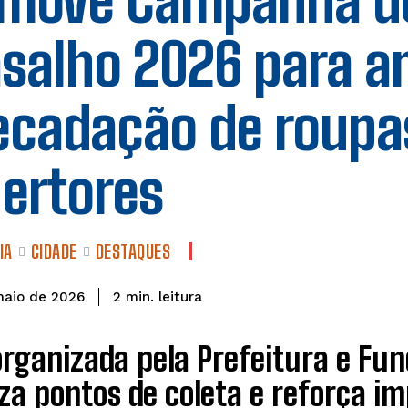
move Campanha d
salho 2026 para a
ecadação de roupa
ertores
IA
CIDADE
DESTAQUES
leitura
2
min.
maio de 2026
rganizada pela Prefeitura e Fund
za pontos de coleta e reforça im