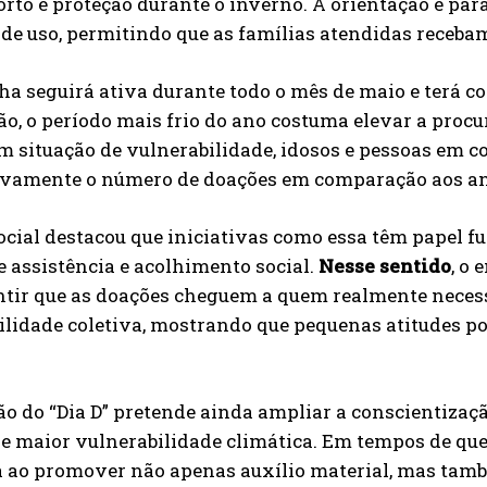
rto e proteção durante o inverno. A orientação é par
de uso, permitindo que as famílias atendidas receb
 seguirá ativa durante todo o mês de maio e terá con
o, o período mais frio do ano costuma elevar a procur
m situação de vulnerabilidade, idosos e pessoas em co
tivamente o número de doações em comparação aos an
cial destacou que iniciativas como essa têm papel f
e assistência e acolhimento social.
Nesse sentido
, o
ntir que as doações cheguem a quem realmente neces
lidade coletiva, mostrando que pequenas atitudes p
ão do “Dia D” pretende ainda ampliar a conscientizaç
de maior vulnerabilidade climática. Em tempos de q
a ao promover não apenas auxílio material, mas tam