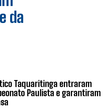
tam
te da
ético Taquaritinga entraram
eonato Paulista e garantiram
asa