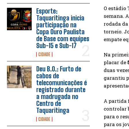
O estádio
Esporte:
semana. A
Taquaritinga inicia
rodada da
participação na
Copa Ouro Paulista
torneio. J
de Base com equipes
empate equ
Sub-15 e Sub-17
Na primeir
CIDADE
placar de
Deu B.O.: Furto de
duas veze
cabos de
garantiu 
telecomunicações é
apresentad
registrado durante
a madrugada no
A partida 
Centro de
controlar 
Taquaritinga
para o res
CIDADE
para os jo