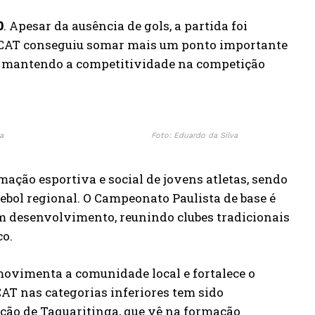
0
. Apesar da ausência de gols, a partida foi
O CAT conseguiu somar mais um ponto importante
se, mantendo a competitividade na competição
a
Foto: Eduardo da Silva
ção esportiva e social de jovens atletas, sendo
tebol regional. O Campeonato Paulista de base é
em desenvolvimento, reunindo clubes tradicionais
co.
movimenta a comunidade local e fortalece o
CAT nas categorias inferiores tem sido
ção de Taquaritinga, que vê na formação