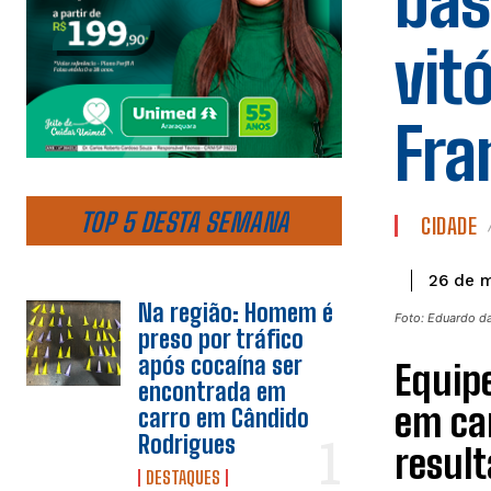
bas
vit
Fra
TOP 5 DESTA SEMANA
CIDADE
26 de 
Na região: Homem é
Foto: Eduardo da
preso por tráfico
após cocaína ser
Equipe
encontrada em
em ca
carro em Cândido
Rodrigues
resul
DESTAQUES