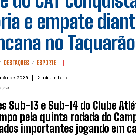
e do CAT conquis
ória e empate dian
ncana no Taquarão
DESTAQUES
ESPORTE
leitura
2
min.
maio de 2026
 Silva
s Sub-13 e Sub-14 do Clube Atl
mpo pela quinta rodada do Camp
tados importantes jogando em c