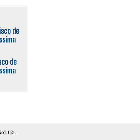
sco de
íssima
or L21.