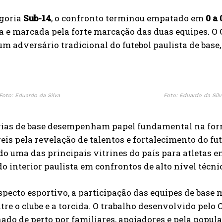
egoria
Sub-14
, o confronto terminou empatado em
0 a 
da e marcada pela forte marcação das duas equipes. 
um adversário tradicional do futebol paulista de ba
Foto: Eduardo da Silva
Foto: Eduardo da Silv
rias de base desempenham papel fundamental na forma
is pela revelação de talentos e fortalecimento do fu
o uma das principais vitrines do país para atletas 
do interior paulista em confrontos de alto nível técni
pecto esportivo, a participação das equipes de base 
tre o clube e a torcida. O trabalho desenvolvido pelo 
o de perto por familiares, apoiadores e pela popula