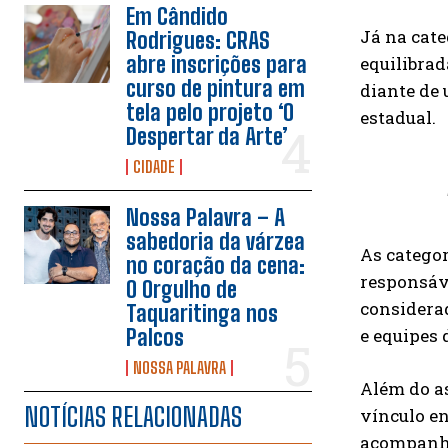
Em Cândido
Já na cat
Rodrigues: CRAS
abre inscrições para
equilibra
curso de pintura em
diante de 
tela pelo projeto ‘O
estadual.
Despertar da Arte’
CIDADE
Nossa Palavra – A
sabedoria da várzea
As catego
no coração da cena:
responsáve
O Orgulho de
considerad
Taquaritinga nos
e equipes 
Palcos
NOSSA PALAVRA
Além do as
NOTÍCIAS RELACIONADAS
vínculo en
acompanhad