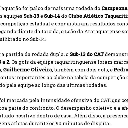
 Taquarão foi palco de mais uma rodada do
Campeonato
s equipes
Sub-13
e
Sub-14
do
Clube Atlético Taquarit
 competição estadual e conquistaram resultados cons
ogando diante da torcida, o Leão da Araraquarense s
ilibrado no Sub-14.
a partida da rodada dupla, o
Sub-13 do CAT
demonstro
5 a 2
. Os gols da equipe taquaritinguense foram marc
s,
Guilherme Oliveira
, também com dois gols, e
Pedro
pontos importantes ao clube na tabela da competição
o pela equipe ao longo das últimas rodadas.
foi marcada pela intensidade ofensiva do CAT, que co
boa parte do confronto. O desempenho coletivo e a efi
ultado positivo dentro de casa. Além disso, a presen
vens atletas durante os 90 minutos de disputa.