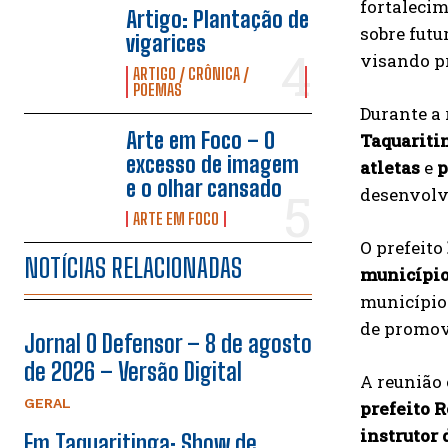
fortaleci
Artigo: Plantação de
sobre futu
vigarices
visando 
ARTIGO / CRÔNICA /
POEMAS
Durante a 
Arte em Foco – O
Taquariti
excesso de imagem
atletas
e
p
e o olhar cansado
desenvolvi
ARTE EM FOCO
O prefeito
NOTÍCIAS RELACIONADAS
municípi
município 
de promov
Jornal O Defensor – 8 de agosto
de 2026 – Versão Digital
A reunião 
GERAL
prefeito 
instrutor 
Em Taquaritinga: Show de