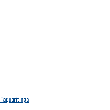
a
 Taquaritinga