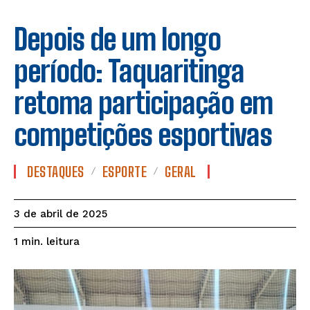
Depois de um longo
período: Taquaritinga
retoma participação em
competições esportivas
DESTAQUES
ESPORTE
GERAL
3 de abril de 2025
leitura
1
min.