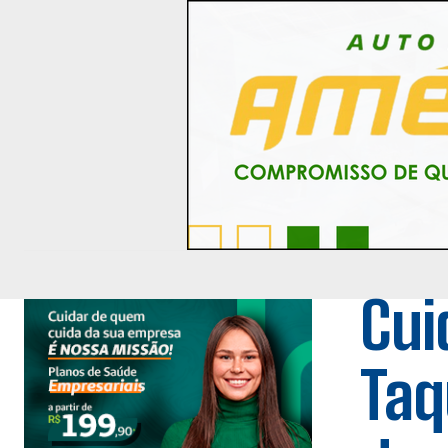
Cui
Taq