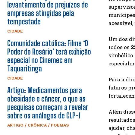
levantamento de prejuízos de
supervisor
empresas atingidas pela
munícipes 
tempestade
acessível
CIDADE
Um dos di
Comunidade católica: Filme ‘O
todos os
2
Poder do Rosário’ terá exibição
simbólico 
especial no Cinemec em
especialm
Taquaritinga
CIDADE
Para a dir
futuros p
Artigo: Medicamentos para
fortalecen
obesidade e câncer, o que as
pesquisas começam a revelar
Além diss
sobre os análogos de GLP-1
resultados
ARTIGO / CRÔNICA / POEMAS
ajudar, ch