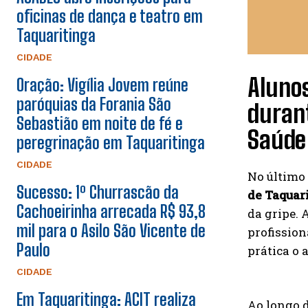
oficinas de dança e teatro em
Taquaritinga
CIDADE
Aluno
Oração: Vigília Jovem reúne
paróquias da Forania São
durant
Sebastião em noite de fé e
Saúde
peregrinação em Taquaritinga
CIDADE
No último 
Sucesso: 1º Churrascão da
de Taquar
Cachoeirinha arrecada R$ 93,8
da gripe. 
mil para o Asilo São Vicente de
profissio
Paulo
prática o
CIDADE
Em Taquaritinga: ACIT realiza
Ao longo d