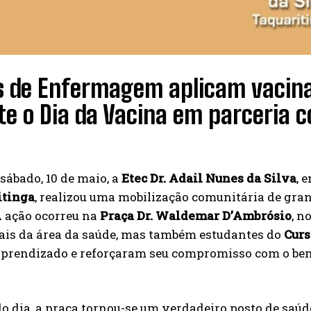
s de Enfermagem aplicam vacin
e o Dia da Vacina em parceria c
sábado, 10 de maio, a
Etec Dr. Adail Nunes da Silva
, 
itinga
, realizou uma mobilização comunitária de gra
A ação ocorreu na
Praça Dr. Waldemar D’Ambrósio
, n
nais da área da saúde, mas também estudantes do
Cur
 aprendizado e reforçaram seu compromisso com o bem
o dia, a praça tornou-se um verdadeiro posto de saúde