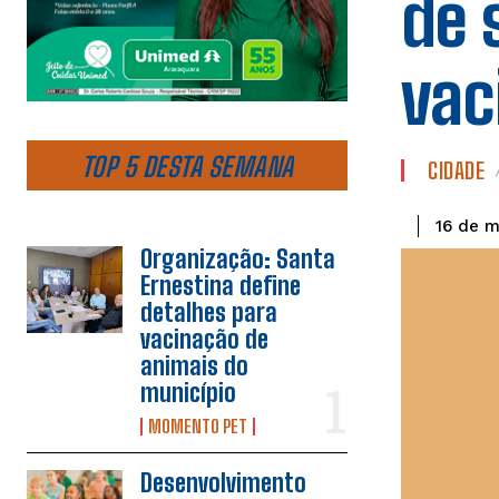
de 
vac
TOP 5 DESTA SEMANA
CIDADE
16 de m
Organização: Santa
Ernestina define
detalhes para
vacinação de
animais do
município
MOMENTO PET
Desenvolvimento