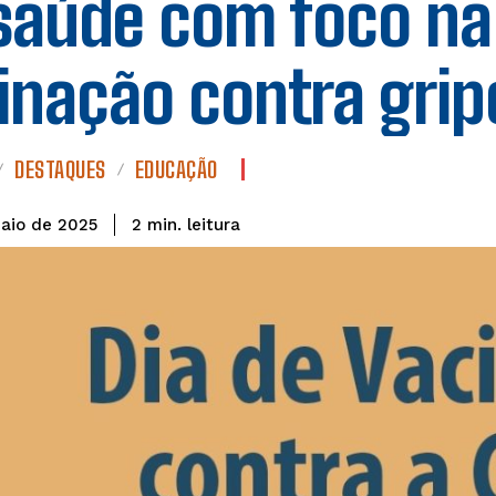
saúde com foco na
inação contra grip
DESTAQUES
EDUCAÇÃO
leitura
2
min.
aio de 2025