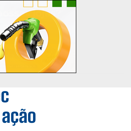
ec
 ação