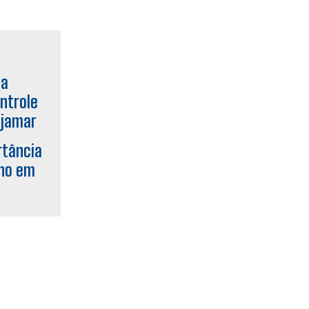
rtância
rno em