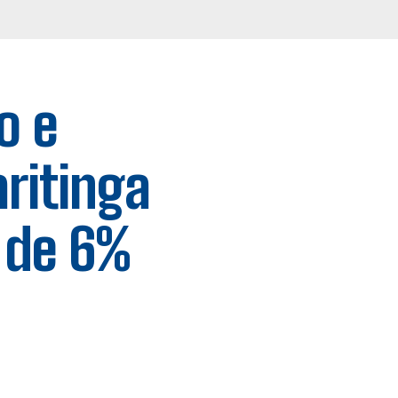
o e
ritinga
l de 6%