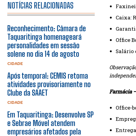
NOTÍCIAS RELACIONADAS
Faxineir
Caixa: R
Reconhecimento: Câmara de
Garanti
Taquaritinga homenageará
Office B
personalidades em sessão
Salário 
solene no dia 14 de agosto
CIDADE
Observação:
Após temporal: CEMIS retoma
independen
atividades provisoriamente no
Farmácia –
Clube da SAAET
CIDADE
Office-b
Em Taquaritinga: Desenvolve SP
Emprega
e Sebrae Móvel atendem
Entrega
empresários afetados pela