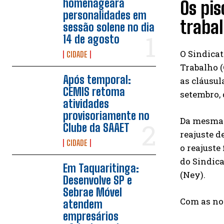
homenageará
Os pis
personalidades em
trabal
sessão solene no dia
14 de agosto
O Sindica
CIDADE
Trabalho (
Após temporal:
as cláusul
CEMIS retoma
setembro, 
atividades
provisoriamente no
Da mesma 
Clube da SAAET
reajuste 
CIDADE
o reajuste
do Sindica
Em Taquaritinga:
(Ney).
Desenvolve SP e
Sebrae Móvel
Com as nov
atendem
empresários