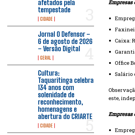
afetados pela
Empresas c
tempestade
Emprega
CIDADE
Faxineir
Jornal O Defensor –
Caixa: R
6 de agosto de 2026
– Versão Digital
Garanti
GERAL
Office B
Cultura:
Salário 
Taquaritinga celebra
134 anos com
Observação
solenidade de
este, ind
reconhecimento,
homenagens e
Empresas c
abertura do CRIARTE
CIDADE
Emprega