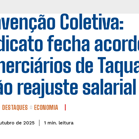
venção Coletiva:
dicato fecha acord
erciários de Taqua
ão reajuste salaria
DESTAQUES
ECONOMIA
leitura
1
min.
utubro de 2025