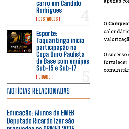
apenas co
carro em Cândido
Rodrigues
DESTAQUES
O
Campeon
calendário
Esporte:
valorizaçã
Taquaritinga inicia
participação na
Copa Ouro Paulista
O sucesso 
de Base com equipes
fortalece
Sub-15 e Sub-17
comunitár
CIDADE
NOTÍCIAS RELACIONADAS
Educação: Alunos da EMEB
Deputado Ricardo Izar são
premiados na OBMEP 2025