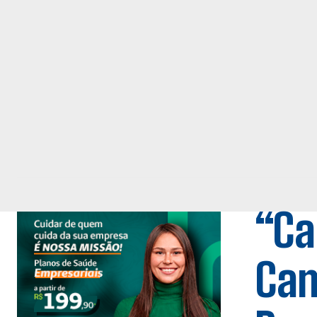
“Ca
Cam