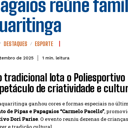
agaios reúne famí
uaritinga
DESTAQUES
ESPORTE
leitura
1
min.
etembro de 2025
 tradicional lota o Poliesportivo
etáculo de criatividade e cultu
aquaritinga ganhou cores e formas especiais no últi
o de Pipas e Papagaios “Carmelo Pacello”
, promovi
tivo Dori Parise
. O evento reuniu dezenas de criança
zer e tradição cultural.