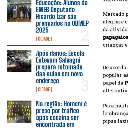
Educação: Alunos da
EMEB Deputado
Marcado p
Ricardo Izar são
alegria e 
premiados na OBMEP
da ativid
2025
papagaio
CIDADE
crianças e
Após danos: Escola
Estevam Salvagni
prepara retomada
De acordo 
das aulas em novo
popular, 
endereço
papel da
P
CIDADE
alternativ
Na região: Homem é
Para muit
preso por tráfico
lembranças
após cocaína ser
pipas fazi
encontrada em