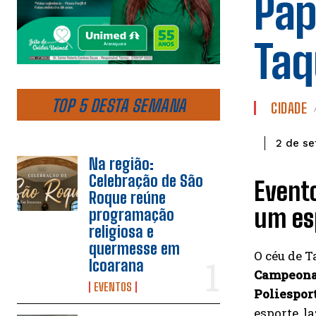
Pap
Taq
TOP 5 DESTA SEMANA
CIDADE
2 de s
Na região:
Celebração de São
Evento
Roque reúne
um esp
programação
religiosa e
quermesse em
O céu de T
Icoarana
Campeonat
EVENTOS
Poliespor
esporte, la