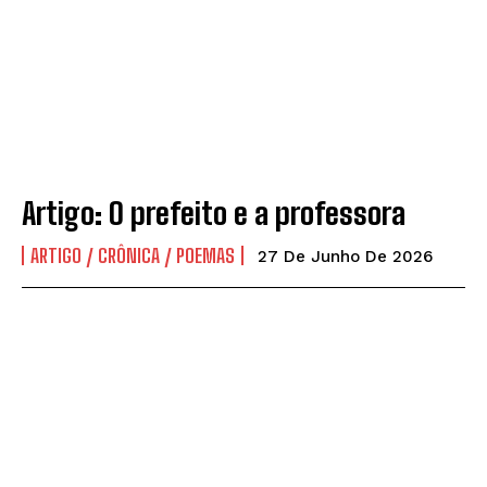
CIDADANIA
CIDADANIA
CIDADE
CIDADE
ECONOMIA
ECONOMIA
EDUCAÇÃO
EDUCAÇÃO
POLÍTICA
POLÍTICA
Artigo: O prefeito e a professora
POLÍCIA
POLÍCIA
ARTIGO / CRÔNICA / POEMAS
SAÚDE
SAÚDE
27 De Junho De 2026
COLUNAS
COLUNAS
ARQUIVO GERAL
ARQUIVO GERAL
CHARGE DA SEMANA
CHARGE DA SEMANA
CLIKANDO
CLIKANDO
GIRO POLÍTICO
GIRO POLÍTICO