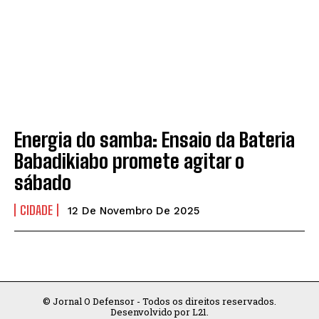
INICIO
INICIO
EDIÇÕES VIRTUAIS
EDIÇÕES VIRTUAIS
EDITORIAIS
EDITORIAIS
ARTIGO / CRÔNICA / POEMAS
ARTIGO / CRÔNICA / POEMAS
DESTAQUES
DESTAQUES
Energia do samba: Ensaio da Bateria
CIDADANIA
CIDADANIA
Babadikiabo promete agitar o
CIDADE
CIDADE
sábado
ECONOMIA
ECONOMIA
CIDADE
12 De Novembro De 2025
EDUCAÇÃO
EDUCAÇÃO
POLÍTICA
POLÍTICA
POLÍCIA
POLÍCIA
© Jornal O Defensor - Todos os direitos reservados.
SAÚDE
SAÚDE
Desenvolvido por L21.