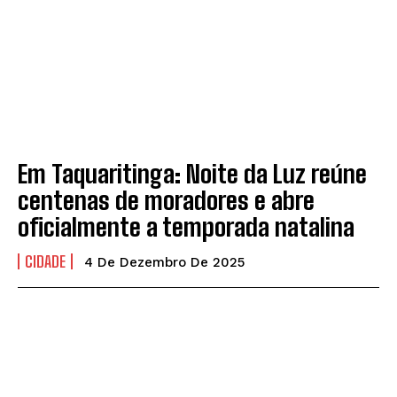
EDUCAÇÃO
EDUCAÇÃO
POLÍTICA
POLÍTICA
POLÍCIA
POLÍCIA
SAÚDE
SAÚDE
COLUNAS
COLUNAS
ARQUIVO GERAL
ARQUIVO GERAL
Em Taquaritinga: Noite da Luz reúne
CHARGE DA SEMANA
CHARGE DA SEMANA
centenas de moradores e abre
oficialmente a temporada natalina
CLIKANDO
CLIKANDO
GIRO POLÍTICO
GIRO POLÍTICO
CIDADE
4 De Dezembro De 2025
NOSSA PALAVRA
NOSSA PALAVRA
NOTE E ANOTE
NOTE E ANOTE
SOBE & DESCE
SOBE & DESCE
EMPRESA
EMPRESA