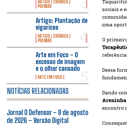
Taquaritin
ARTIGO / CRÔNICA /
POEMAS
sociais e 
comunidade
Artigo: Plantação de
uma oportu
vigarices
ARTIGO / CRÔNICA /
O primeiro
POEMAS
Terapêuti
Arte em Foco – O
referência
excesso de imagem
e o olhar cansado
Dessa form
fundamenta
ARTE EM FOCO
NOTÍCIAS RELACIONADAS
Dando con
Areninha 
encontro i
Jornal O Defensor – 8 de agosto
de 2026 – Versão Digital
Consequent