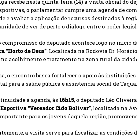
ga recebe nesta quinta-feira (14) a visita oficial do 
esportivas, o parlamentar cumpre uma agenda de comp
 e avaliar a aplicação de recursos destinados à regi
nidade de ver de perto o diálogo entre o poder legisl
 compromisso do deputado acontece logo no início da
ca “Horto de Deus”
. Localizada na Rodovia Dr. Horáci
 no acolhimento e tratamento na zona rural da cidad
a, o encontro busca fortalecer o apoio às instituiçõe
l para a saúde pública e assistência social de Taqua
tinuidade à agenda, às
16h15
, o deputado Léo Oliveir
Esportiva “Vereador Cido Bolivar”
, localizada na A
mportante para os jovens daquela região, promovendo
emente, a visita serve para fiscalizar as condições d