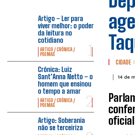
Dep
age
Artigo – Ler para
viver melhor: o poder
da leitura no
Taq
cotidiano
ARTIGO / CRÔNICA /
POEMAS
CIDADE
Crônica: Luiz
Sant’Anna Netto – o
14 de 
homem que ensinou
o tempo a amar
Parlam
ARTIGO / CRÔNICA /
POEMAS
confer
oficial
Artigo: Soberania
não se terceiriza