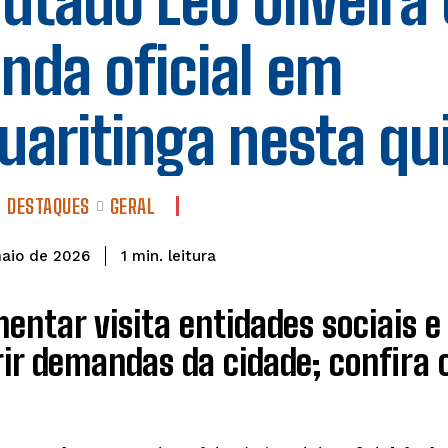
utado Léo Oliveir
nda oficial em
uaritinga nesta qu
DESTAQUES
GERAL
leitura
1
min.
maio de 2026
entar visita entidades sociais e
ir demandas da cidade; confira o