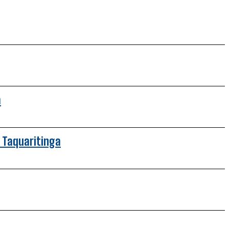
a
 Taquaritinga