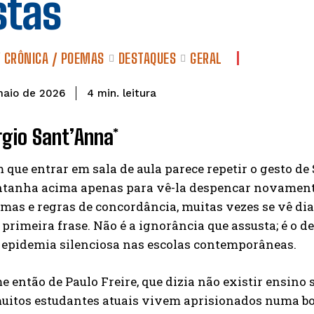
stas
/ CRÔNICA / POEMAS
DESTAQUES
GERAL
leitura
4
min.
maio de 2026
rgio Sant’Anna*
 que entrar em sala de aula parece repetir o gesto d
tanha acima apenas para vê-la despencar novamente
emas e regras de concordância, muitas vezes se vê dia
rimeira frase. Não é a ignorância que assusta; é o d
e epidemia silenciosa nas escolas contemporâneas.
 então de Paulo Freire, que dizia não existir ensino 
muitos estudantes atuais vivem aprisionados numa bol