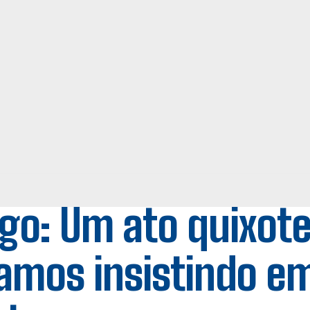
igo: Um ato quixot
amos insistindo em