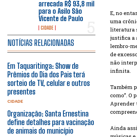
arrecada R$ 93,8 mil
para o Asilo São
E, no ent
Vicente de Paulo
uma crônic
CIDADE
literatur
justifica 
NOTÍCIAS RELACIONADAS
lembro-me
de excesso
não inter
Em Taquaritinga: Show de
infinita.
Prêmios do Dia dos Pais terá
sorteio de TV, celular e outros
Também pe
presentes
como”. O p
CIDADE
Aprender 
compreend
Organização: Santa Ernestina
define detalhes para vacinação
Ainda assi
de animais do município
músicas e 