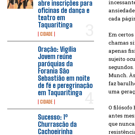
incessante
abre inscrições para
oficinas de dança e
ansiedade
teatro em
cada págin
Taquaritinga
Em certos
CIDADE
chamas si
Oração: Vigília
apenas fis
Jovem reúne
sujeito oc
paróquias da
segundos. 
Forania São
Munch. Às 
Sebastião em noite
faz barulh
de fé e peregrinação
uma geraç
em Taquaritinga
CIDADE
O filósof
antes mes
Sucesso: 1º
que nunca 
Churrascão da
Cachoeirinha
resistênci