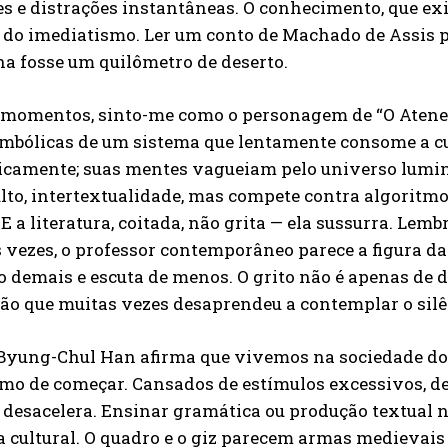
s e distrações instantâneas. O conhecimento, que ex
 do imediatismo. Ler um conto de Machado de Assis p
a fosse um quilômetro de deserto.
 momentos, sinto-me como o personagem de “O Ateneu
mbólicas de um sistema que lentamente consome a c
icamente; suas mentes vagueiam pelo universo luminos
ulto, intertextualidade, mas compete contra algorit
E a literatura, coitada, não grita — ela sussurra. Lemb
vezes, o professor contemporâneo parece a figura da
o demais e escuta de menos. O grito não é apenas de 
ão que muitas vezes desaprendeu a contemplar o sil
o Byung-Chul Han afirma que vivemos na sociedade do
mo de começar. Cansados de estímulos excessivos, de
desacelera. Ensinar gramática ou produção textual n
a cultural. O quadro e o giz parecem armas medievai