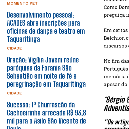
MOMENTO PET
Como Dom Q
Desenvolvimento pessoal:
preguiça i
ACADES abre inscrições para
Em certos 
oficinas de dança e teatro em
Belchior, 
Taquaritinga
discursos 
CIDADE
Oração: Vigília Jovem reúne
No fim das
paróquias da Forania São
Português
Sebastião em noite de fé e
memória de
peregrinação em Taquaritinga
apesar do
CIDADE
*Sérgio 
Sucesso: 1º Churrascão da
Adventis
Cachoeirinha arrecada R$ 93,8
mil para o Asilo São Vicente de
**Os arti
Paulo