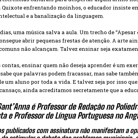
uixote enfrentando moinhos, o educador insiste em c
ntelectual e a banalização da linguagem.
dias, uma música salva a aula. Um trecho de “Apesar 
consegue abrir pequenas frestas de atenção. A arte ain
comuns não alcançam. Talvez ensinar seja exatamente 
 contas, ensinar quem não deseja aprender é um exerc
 sabe que palavras podem fracassar, mas sabe também
 um aluno por toda a vida. E talvez seja por isso qu
 cansaço, ainda acreditamos secretamente que a educ
Sant’Anna é Professor de Redação no Poliedro
ta e Professor de Língua Portuguesa no Angl
gos publicados com assinatura não manifestam a opi