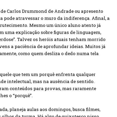
ma de Carlos Drummond de Andrade ou apresento
 pode atravessar o muro da indiferença. Afinal, a
brutecimento. Mesmo um único aluno atento já
ram uma explicação sobre figuras de linguagem,
rdose”. Talvez os heróis atuais tenham morrido
ovens a paciência de aprofundar ideias. Muitos já
damente, como quem desliza o dedo numa tela
quele que tem um porquê enfrenta qualquer
e intelectual, mas na ausência de sentido.
coram conteúdos para provas, mas raramente
es o “porquê”.
da, planeja aulas aos domingos, busca filmes,
s olhos da turma. Há algo de quixotesco nisso.