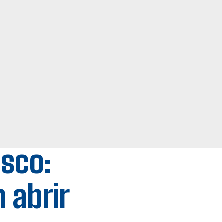
esco:
 abrir