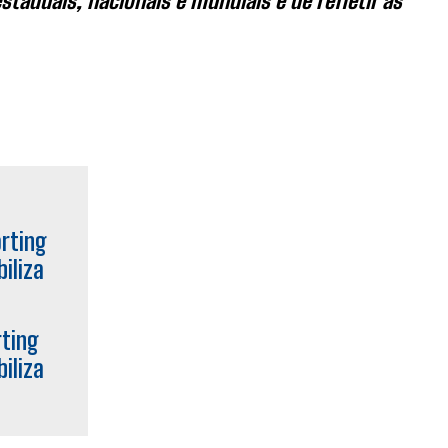
taduais, nacionais e mundiais e de refletir as
rting
iliza