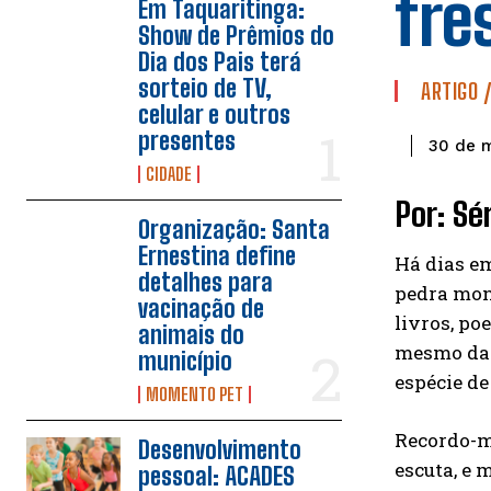
fre
Em Taquaritinga:
Show de Prêmios do
Dia dos Pais terá
sorteio de TV,
ARTIGO 
celular e outros
presentes
30 de 
CIDADE
Por: Sé
Organização: Santa
Ernestina define
Há dias em
detalhes para
pedra mon
vacinação de
livros, po
animais do
mesmo da p
município
espécie d
MOMENTO PET
Recordo-me
Desenvolvimento
escuta, e 
pessoal: ACADES