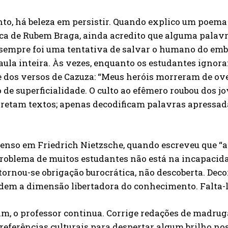
anto, há beleza em persistir. Quando explico um poe
a de Rubem Braga, ainda acredito que alguma palavra
a sempre foi uma tentativa de salvar o humano do em
a aula inteira. Às vezes, enquanto os estudantes igno
 dos versos de Cazuza: “Meus heróis morreram de ove
 de superficialidade. O culto ao efêmero roubou dos j
pretam textos; apenas decodificam palavras apressa
nso em Friedrich Nietzsche, quando escreveu que “a
roblema de muitos estudantes não está na incapacidad
tornou-se obrigação burocrática, não descoberta. De
em a dimensão libertadora do conhecimento. Falta-lh
m, o professor continua. Corrige redações de madruga
referências culturais para despertar algum brilho no