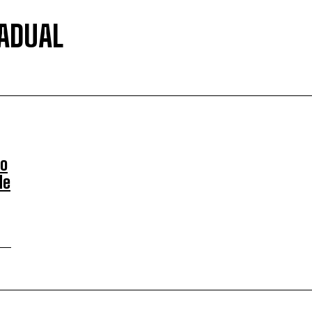
ADUAL
ão
de