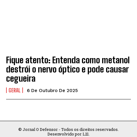
Jornal O Defensor
Jornal O Defensor
INICIO
INICIO
EDIÇÕES VIRTUAIS
EDIÇÕES VIRTUAIS
EDITORIAIS
EDITORIAIS
Fique atento: Entenda como metanol
ARTIGO / CRÔNICA / POEMAS
ARTIGO / CRÔNICA / POEMAS
destrói o nervo óptico e pode causar
DESTAQUES
DESTAQUES
cegueira
CIDADANIA
CIDADANIA
GERAL
6 De Outubro De 2025
CIDADE
CIDADE
ECONOMIA
ECONOMIA
EDUCAÇÃO
EDUCAÇÃO
© Jornal O Defensor - Todos os direitos reservados.
POLÍTICA
POLÍTICA
Desenvolvido por L21.