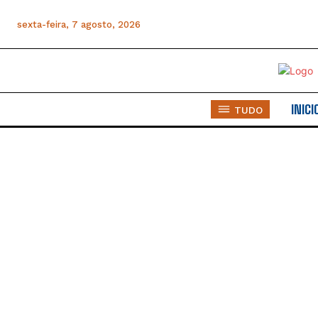
homena
homena
sexta-feira, 7 agosto, 2026
INICI
TUDO