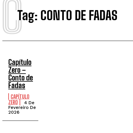
C
Tag:
CONTO DE FADAS
Capítulo
Zero –
Conto de
Fadas
CAPÍTULO
ZERO
4 De
Fevereiro De
2026