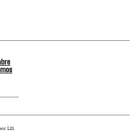
abre
timos
or L21.