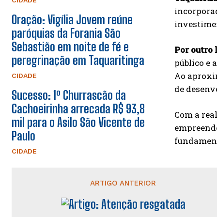
CIDADE
incorporad
Oração: Vigília Jovem reúne
investimen
paróquias da Forania São
Sebastião em noite de fé e
Por outro 
peregrinação em Taquaritinga
público e 
Ao aproxi
CIDADE
de desenv
Sucesso: 1º Churrascão da
Cachoeirinha arrecada R$ 93,8
Com a rea
mil para o Asilo São Vicente de
empreende
Paulo
fundamenta
CIDADE
ARTIGO ANTERIOR