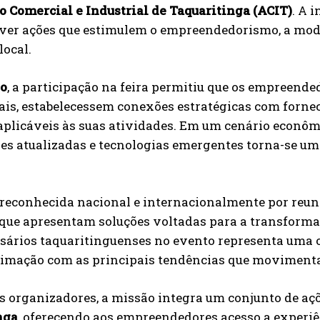
o Comercial e Industrial de Taquaritinga (ACIT)
. A 
er ações que estimulem o empreendedorismo, a moder
ocal.
so
, a participação na feira permitiu que os empreend
nais, estabelecessem conexões estratégicas com forn
plicáveis às suas atividades. Em um cenário econômi
es atualizadas e tecnologias emergentes torna-se um
 reconhecida nacional e internacionalmente por reunir
que apresentam soluções voltadas para a transforma
sários taquaritinguenses no evento representa uma o
ximação com as principais tendências que moviment
s organizadores, a missão integra um conjunto de aç
nga
, oferecendo aos empreendedores acesso a experi