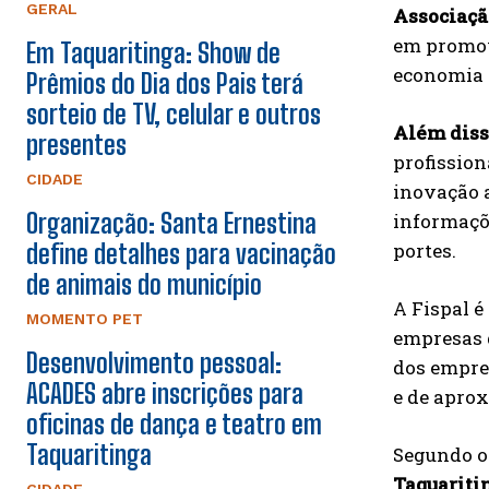
GERAL
Associaçã
em promov
Em Taquaritinga: Show de
economia l
Prêmios do Dia dos Pais terá
sorteio de TV, celular e outros
Além dis
presentes
profissio
CIDADE
inovação a
Organização: Santa Ernestina
informaçõ
portes.
define detalhes para vacinação
de animais do município
A Fispal é
MOMENTO PET
empresas 
Desenvolvimento pessoal:
dos empre
ACADES abre inscrições para
e de apro
oficinas de dança e teatro em
Taquaritinga
Segundo o
Taquariti