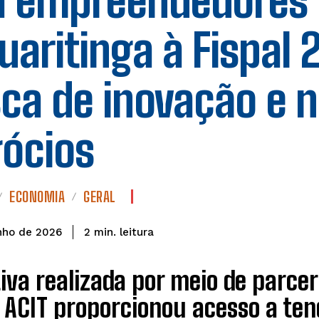
a empreendedores
uaritinga à Fispal
ca de inovação e 
ócios
ECONOMIA
GERAL
leitura
2
min.
nho de 2026
tiva realizada por meio de parce
 ACIT proporcionou acesso a ten