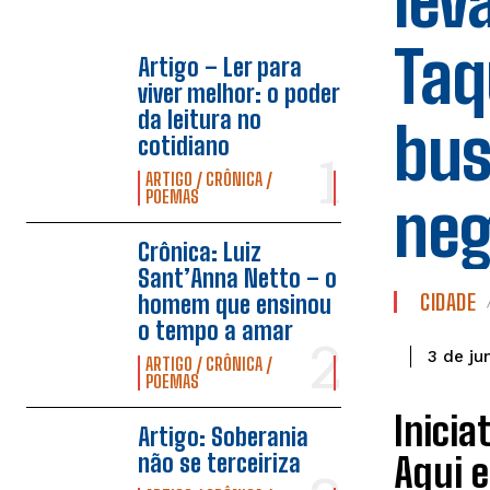
lev
Taq
Artigo – Ler para
viver melhor: o poder
da leitura no
bus
cotidiano
ARTIGO / CRÔNICA /
POEMAS
neg
Crônica: Luiz
Sant’Anna Netto – o
CIDADE
homem que ensinou
o tempo a amar
3 de ju
ARTIGO / CRÔNICA /
POEMAS
Inicia
Artigo: Soberania
não se terceiriza
Aqui e