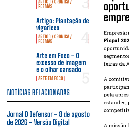
ARTIGO / CRÔNICA /
oportu
POEMAS
empres
Artigo: Plantação de
vigarices
Empresári
ARTIGO / CRÔNICA /
Fispal 20
POEMAS
oportunid
Arte em Foco – O
segmentos
excesso de imagem
feiras da 
e o olhar cansado
ARTE EM FOCO
A comitiv
participa
NOTÍCIAS RELACIONADAS
pela apres
estandes, 
competiti
Jornal O Defensor – 8 de agosto
de 2026 – Versão Digital
A missão 