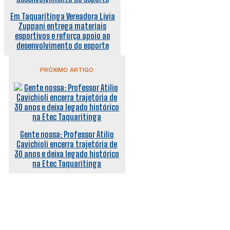
Em Taquaritinga Vereadora Livia
Zuppani entrega materiais
esportivos e reforça apoio ao
desenvolvimento do esporte
PRÓXIMO ARTIGO
Gente nossa: Professor Atilio
Cavichioli encerra trajetória de
30 anos e deixa legado histórico
na Etec Taquaritinga