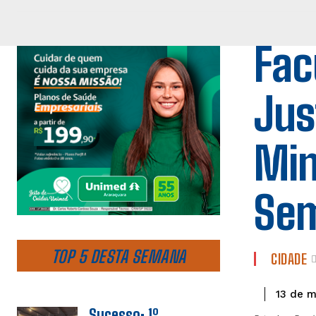
Fac
Jus
Min
Sem
TOP 5 DESTA SEMANA
CIDADE
13 de m
Sucesso: 1º