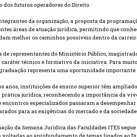
 dos futuros operadores do Direito.
ntegrantes da organização, a proposta da programaçã
ntes áreas de atuação jurídica, permitindo que conhe
am melhor os caminhos possíveis dentro da carreir
 de representantes do Ministério Público, magistrad
o caráter técnico e formativo da iniciativa. Para muit
 graduação representa uma oportunidade importante d
s anos, instituições de ensino superior têm ampliad
 prática jurídica, reconhecendo a importância da viv
 e encontros especializados passaram a desempenhar 
arados para as exigências do mercado e da sociedade
ação da Semana Jurídica das Faculdades ITES segue 
s voltadas ao aprofundamento de temas ligados ao D