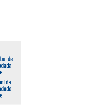
bol de
odada
se