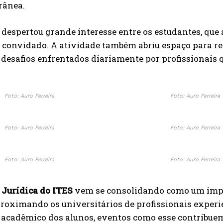
rânea.
a despertou grande interesse entre os estudantes, 
o convidado. A atividade também abriu espaço para ref
s desafios enfrentados diariamente por profissionais 
Foto: Auro Ferreira
Foto: Auro Ferreira
Foto: Auro Ferreira
Foto: Auro Ferreira
Foto: Auro Ferreira
Foto: Auro Ferreira
Jurídica do ITES
vem se consolidando como um impor
proximando os universitários de profissionais experi
 acadêmico dos alunos, eventos como esse contribuem