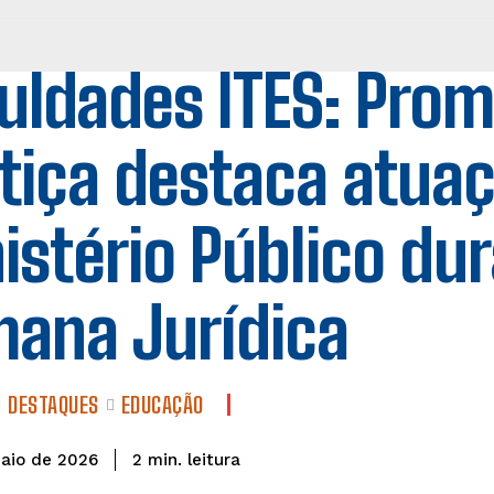
uldades ITES: Prom
tiça destaca atua
istério Público du
ana Jurídica
DESTAQUES
EDUCAÇÃO
leitura
2
min.
aio de 2026