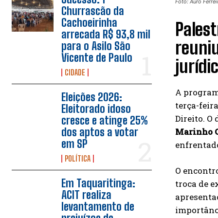
Foto: Auro Ferrei
Churrascão da
Cachoeirinha
Palest
arrecada R$ 93,8 mil
reuniu
para o Asilo São
Vicente de Paulo
jurídi
CIDADE
A progra
Eleições 2026:
terça-feir
Eleitorado idoso
Direito. O
cresce e atinge 25%
dos aptos a votar
Marinho G
em SP
enfrentado
POLÍTICA
O encontr
Em Taquaritinga:
troca de e
ACIT realiza
apresentaç
levantamento de
importânci