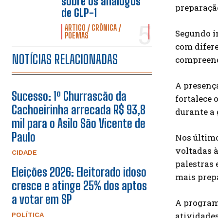
sobre os análogos
preparação
de GLP-1
ARTIGO / CRÔNICA /
Segundo i
POEMAS
com difere
NOTÍCIAS RELACIONADAS
compreend
A presença
Sucesso: 1º Churrascão da
fortalece 
Cachoeirinha arrecada R$ 93,8
durante a
mil para o Asilo São Vicente de
Paulo
Nos último
voltadas à
CIDADE
palestras
Eleições 2026: Eleitorado idoso
mais prep
cresce e atinge 25% dos aptos
a votar em SP
A program
atividade
POLÍTICA