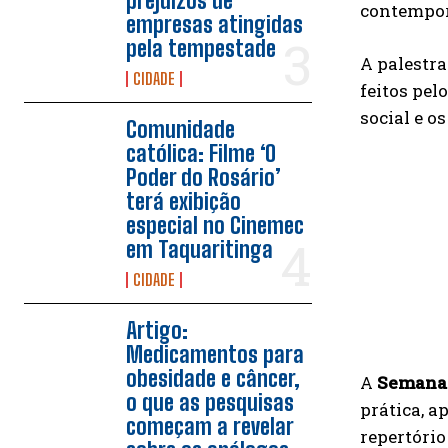
prejuízos de
contempo
empresas atingidas
pela tempestade
A palestr
CIDADE
feitos pel
social e o
Comunidade
católica: Filme ‘O
Poder do Rosário’
terá exibição
especial no Cinemec
em Taquaritinga
CIDADE
Artigo:
Medicamentos para
obesidade e câncer,
A
Semana 
o que as pesquisas
prática, a
começam a revelar
repertório