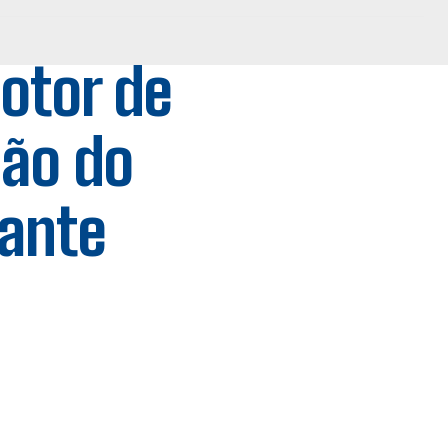
otor de
ção do
rante