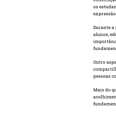
os estudan
expressão
Durante a 
alunos, ed
importânc
fundament
Outro aspe
compartilh
pessoas co
Mais do qu
acolhiment
fundament