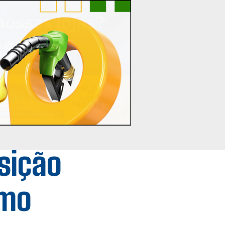
sição
smo