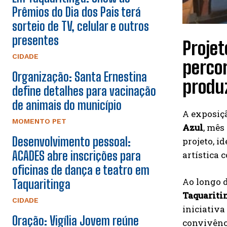
Prêmios do Dia dos Pais terá
sorteio de TV, celular e outros
presentes
Proje
CIDADE
percor
Organização: Santa Ernestina
produ
define detalhes para vacinação
de animais do município
A exposiç
MOMENTO PET
Azul
, mês
Desenvolvimento pessoal:
projeto, i
ACADES abre inscrições para
artística 
oficinas de dança e teatro em
Ao longo d
Taquaritinga
Taquariti
CIDADE
iniciativa
Oração: Vigília Jovem reúne
convivênci