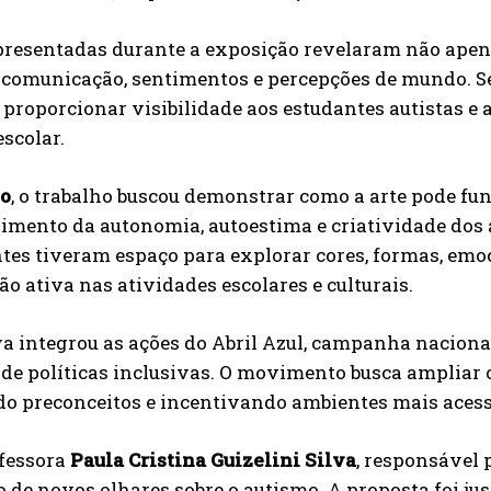
presentadas durante a exposição revelaram não apen
comunicação, sentimentos e percepções de mundo. Se
i proporcionar visibilidade aos estudantes autistas e 
scolar.
so
, o trabalho buscou demonstrar como a arte pode f
mento da autonomia, autoestima e criatividade dos a
tes tiveram espaço para explorar cores, formas, emoç
ão ativa nas atividades escolares e culturais.
va integrou as ações do Abril Azul, campanha naciona
de políticas inclusivas. O movimento busca ampliar 
o preconceitos e incentivando ambientes mais acessí
ofessora
Paula Cristina Guizelini Silva
, responsável 
 de novos olhares sobre o autismo. A proposta foi 