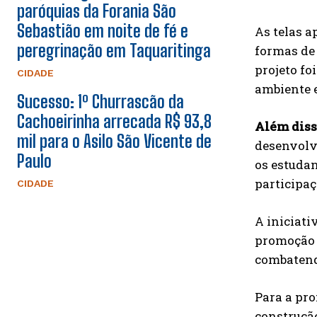
paróquias da Forania São
Sebastião em noite de fé e
As telas a
peregrinação em Taquaritinga
formas de 
projeto fo
CIDADE
ambiente e
Sucesso: 1º Churrascão da
Cachoeirinha arrecada R$ 93,8
Além dis
mil para o Asilo São Vicente de
desenvolvi
Paulo
os estudan
participaç
CIDADE
A iniciati
promoção 
combatend
Para a pr
construção