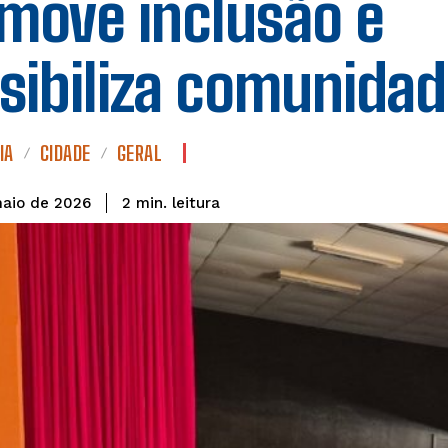
move inclusão e
sibiliza comunida
IA
CIDADE
GERAL
leitura
2
min.
maio de 2026