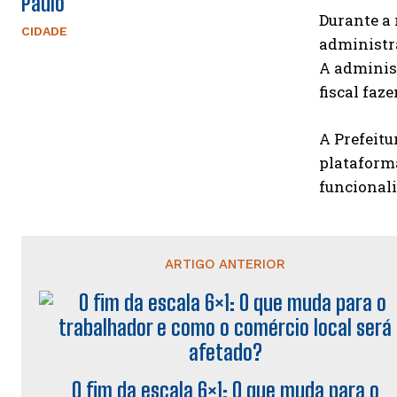
Paulo
Durante a
CIDADE
administra
A administ
fiscal faz
A Prefeitu
plataform
funcionali
ARTIGO ANTERIOR
O fim da escala 6×1: O que muda para o