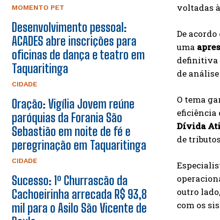
voltadas à
MOMENTO PET
Desenvolvimento pessoal:
De acordo 
ACADES abre inscrições para
uma
apres
oficinas de dança e teatro em
definitiva
Taquaritinga
de anális
CIDADE
O tema gan
Oração: Vigília Jovem reúne
eficiência
paróquias da Forania São
Dívida At
Sebastião em noite de fé e
de tributo
peregrinação em Taquaritinga
CIDADE
Especialis
operaciona
Sucesso: 1º Churrascão da
outro lado
Cachoeirinha arrecada R$ 93,8
com os sis
mil para o Asilo São Vicente de