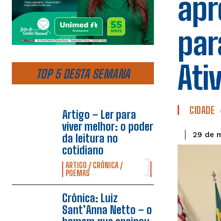
apr
par
Ati
TOP 5 DESTA SEMANA
CIDADE
Artigo – Ler para
viver melhor: o poder
29 de 
da leitura no
cotidiano
ARTIGO / CRÔNICA /
POEMAS
Crônica: Luiz
Sant’Anna Netto – o