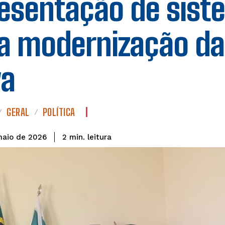
esentação de sist
a modernização da
va
GERAL
POLÍTICA
leitura
2
min.
maio de 2026