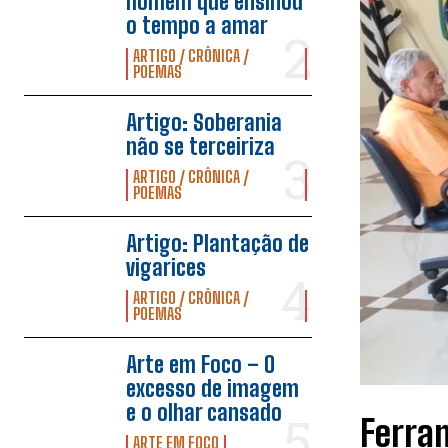
homem que ensinou
o tempo a amar
ARTIGO / CRÔNICA /
POEMAS
Artigo: Soberania
não se terceiriza
ARTIGO / CRÔNICA /
POEMAS
Artigo: Plantação de
vigarices
ARTIGO / CRÔNICA /
POEMAS
Arte em Foco – O
excesso de imagem
e o olhar cansado
Ferra
ARTE EM FOCO