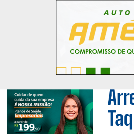
Arr
Taq