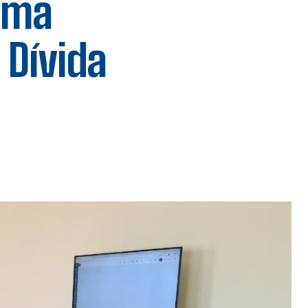
ema
 Dívida