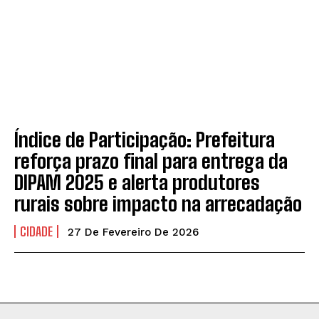
Oportunidade: Supermercados Watanabe abre novas
Oportunidade: Supermercados Watanabe abre novas
vagas de emprego em Taquaritinga
vagas de emprego em Taquaritinga
Jornal O Defensor
Jornal O Defensor
INICIO
INICIO
EDIÇÕES VIRTUAIS
EDIÇÕES VIRTUAIS
Índice de Participação: Prefeitura
EDITORIAIS
EDITORIAIS
reforça prazo final para entrega da
ARTIGO / CRÔNICA / POEMAS
ARTIGO / CRÔNICA / POEMAS
DIPAM 2025 e alerta produtores
rurais sobre impacto na arrecadação
DESTAQUES
DESTAQUES
CIDADANIA
CIDADANIA
CIDADE
27 De Fevereiro De 2026
CIDADE
CIDADE
ECONOMIA
ECONOMIA
EDUCAÇÃO
EDUCAÇÃO