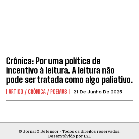
INICIO
INICIO
EDIÇÕES VIRTUAIS
EDIÇÕES VIRTUAIS
EDITORIAIS
EDITORIAIS
ARTIGO / CRÔNICA / POEMAS
ARTIGO / CRÔNICA / POEMAS
DESTAQUES
DESTAQUES
Crônica: Por uma política de
CIDADANIA
CIDADANIA
incentivo à leitura. A leitura não
CIDADE
CIDADE
pode ser tratada como algo paliativo.
ECONOMIA
ECONOMIA
ARTIGO / CRÔNICA / POEMAS
21 De Junho De 2025
EDUCAÇÃO
EDUCAÇÃO
POLÍTICA
POLÍTICA
POLÍCIA
POLÍCIA
© Jornal O Defensor - Todos os direitos reservados.
SAÚDE
SAÚDE
Desenvolvido por L21.