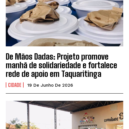
EDUCAÇÃO
EDUCAÇÃO
POLÍTICA
POLÍTICA
POLÍCIA
POLÍCIA
SAÚDE
SAÚDE
COLUNAS
COLUNAS
De Mãos Dadas: Projeto promove
ARQUIVO GERAL
ARQUIVO GERAL
manhã de solidariedade e fortalece
rede de apoio em Taquaritinga
CHARGE DA SEMANA
CHARGE DA SEMANA
CLIKANDO
CLIKANDO
CIDADE
19 De Junho De 2026
GIRO POLÍTICO
GIRO POLÍTICO
NOSSA PALAVRA
NOSSA PALAVRA
NOTE E ANOTE
NOTE E ANOTE
SOBE & DESCE
SOBE & DESCE