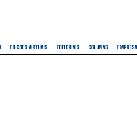
es
es
O
EDIÇÕES VIRTUAIS
EDITORIAIS
COLUNAS
EMPRES