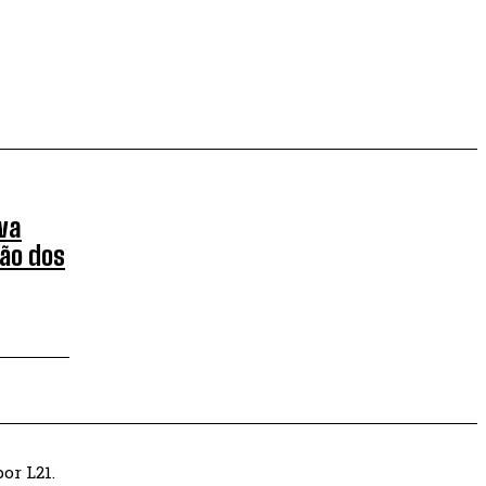
va
ão dos
or L21.