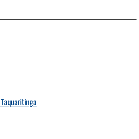
a
 Taquaritinga