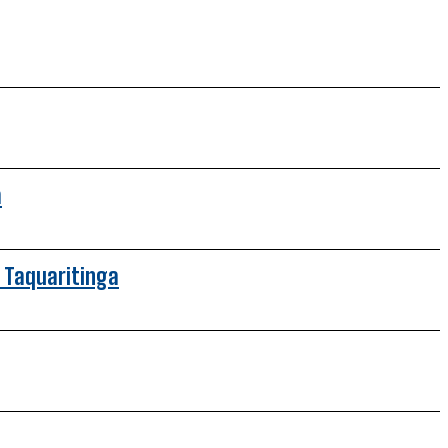
a
 Taquaritinga