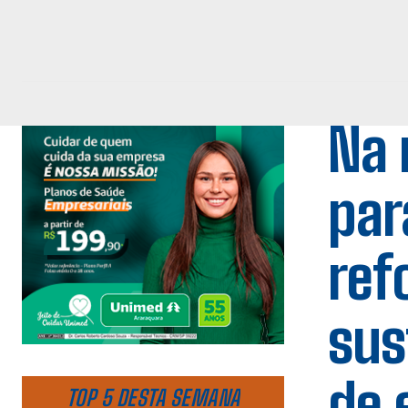
Na 
par
ref
sus
de 
TOP 5 DESTA SEMANA