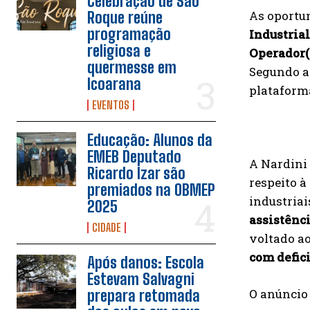
Celebração de São
As oportu
Roque reúne
programação
Industrial
religiosa e
Operador(
quermesse em
Segundo a 
Icoarana
plataforma
EVENTOS
Educação: Alunos da
EMEB Deputado
A Nardini 
Ricardo Izar são
respeito à
premiados na OBMEP
industriai
2025
assistênc
CIDADE
voltado ao
com defic
Após danos: Escola
Estevam Salvagni
O anúncio
prepara retomada