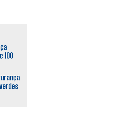
gurança
 verdes