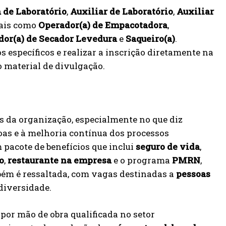
 de Laboratório
,
Auxiliar de Laboratório
,
Auxiliar
nais como
Operador(a) de Empacotadora
,
dor(a) de Secador Levedura
e
Saqueiro(a)
.
 específicos e realizar a inscrição diretamente na
 material de divulgação.
s da organização, especialmente no que diz
soas e à melhoria contínua dos processos
m pacote de benefícios que inclui
seguro de vida
,
o
,
restaurante na empresa
e o programa
PMRN
,
bém é ressaltada, com vagas destinadas a
pessoas
diversidade.
or mão de obra qualificada no setor