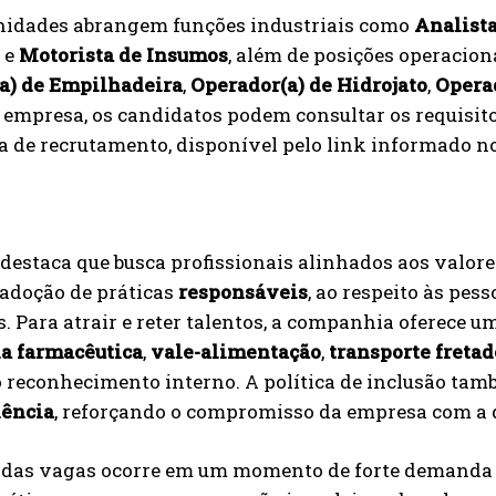
nidades abrangem funções industriais como
Analista
e
Motorista de Insumos
, além de posições operacio
a) de Empilhadeira
,
Operador(a) de Hidrojato
,
Opera
empresa, os candidatos podem consultar os requisitos
 de recrutamento, disponível pelo link informado no
destaca que busca profissionais alinhados aos valore
 adoção de práticas
responsáveis
, ao respeito às pes
s. Para atrair e reter talentos, a companhia oferece u
ia farmacêutica
,
vale-alimentação
,
transporte fretad
 reconhecimento interno. A política de inclusão tam
iência
, reforçando o compromisso da empresa com a 
 das vagas ocorre em um momento de forte demanda p