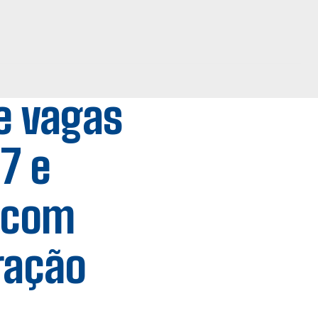
re vagas
7 e
 com
ração