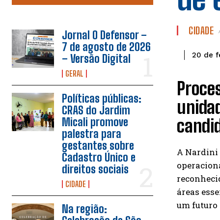
CIDADE
Jornal O Defensor –
7 de agosto de 2026
20 de f
– Versão Digital
GERAL
Proces
Políticas públicas:
unidad
CRAS do Jardim
candi
Micali promove
palestra para
gestantes sobre
A Nardini 
Cadastro Único e
operacion
direitos sociais
reconhecid
CIDADE
áreas ess
um futuro
Na região: