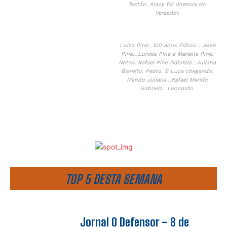
festão. Aracy foi diretora do
Vereador.
Luiza Pine…100 anos Filhos… José
Pine…Lurdes Pine e Marlene Pine.
Netos..Rafael Pine Gabriela…Juliana
Bisneto. Pedro. E Luca chegando.
Marido Juliana…Rafael Marido
Gabriela.. Leonardo.
TOP 5 DESTA SEMANA
Jornal O Defensor – 8 de