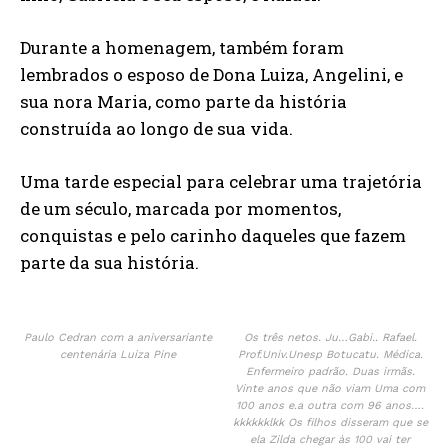
Durante a homenagem, também foram
lembrados o esposo de Dona Luiza, Angelini, e
sua nora Maria, como parte da história
construída ao longo de sua vida.
Uma tarde especial para celebrar uma trajetória
de um século, marcada por momentos,
conquistas e pelo carinho daqueles que fazem
parte da sua história.
Paulo Cedran com a aniversariante
Os três netos. Ju…Gabi.. Rafael.
centenária Luiza Pine
Prof.Univ.Unesp Botucatu. Médica.
Enfermeiro padrão. Duas irmãs.
Vinte anos que não viam Uma com
100 anos e.a outra com 96 anos….
kkkkkklkk Os filhos disseram que se
ela Zilda chegar às 100 vai ter