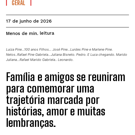
GERAL
17 de junho de 2026
leitura
Menos de
min.
Luiza Pine...100 anos Filhos... José Pine...Lurdes Pine e Marlene Pine.
Netos..Rafael Pine Gabriela...Juliana Bisneto. Pedro. E Luca chegando. Marido
Juliana...Rafael Marido Gabriela.. Leonardo.
Família e amigos se reuniram
para comemorar uma
trajetória marcada por
histórias, amor e muitas
lembranças.