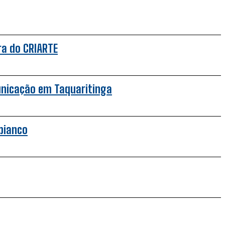
ra do CRIARTE
unicação em Taquaritinga
bianco