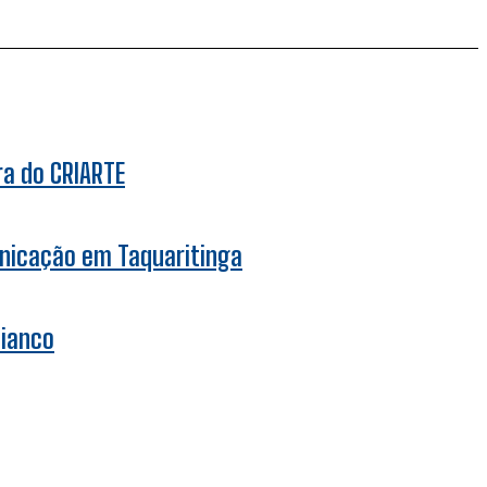
ra do CRIARTE
unicação em Taquaritinga
bianco