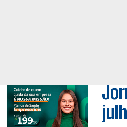
Jor
jul