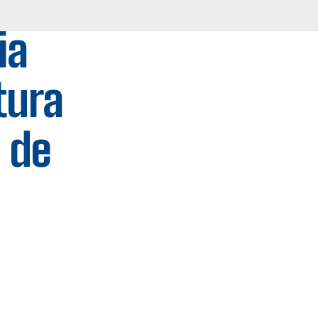
ia
tura
 de