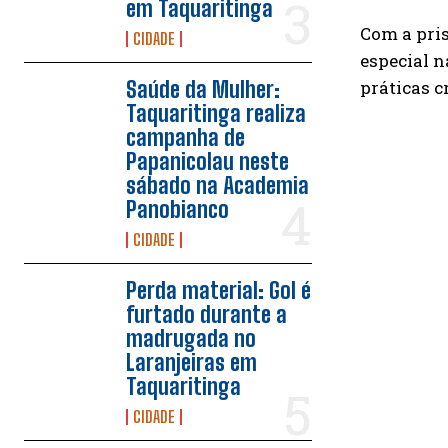
em Taquaritinga
Com a pris
CIDADE
especial n
Saúde da Mulher:
práticas c
Taquaritinga realiza
campanha de
Papanicolau neste
sábado na Academia
Panobianco
CIDADE
Perda material: Gol é
furtado durante a
madrugada no
Laranjeiras em
Taquaritinga
CIDADE