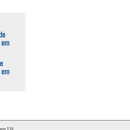
de
o em
or L21.