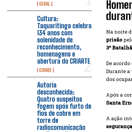
Homem
GERAL
duran
Cultura:
Taquaritinga celebra
Na noite d
134 anos com
solenidade de
prisão
pel
reconhecimento,
3º Batalh
homenagens e
abertura do CRIARTE
De acordo 
CIDADE
Durante a 
dos ocupa
Autoria
desconhecida:
Após a co
Quatro suspeitos
Santa Ern
fogem após furto de
fios de cobre em
A ação int
torre de
segurança
radiocomunicação