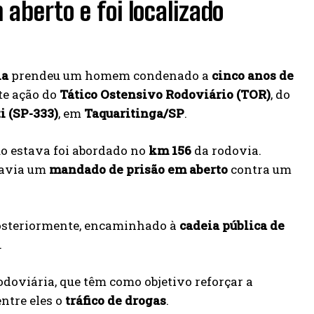
berto e foi localizado
ia
prendeu um homem condenado a
cinco anos de
te ação do
Tático Ostensivo Rodoviário (TOR)
, do
i (SP-333)
, em
Taquaritinga/SP
.
uo estava foi abordado no
km 156
da rodovia.
 havia um
mandado de prisão em aberto
contra um
osteriormente, encaminhado à
cadeia pública de
.
Rodoviária, que têm como objetivo reforçar a
entre eles o
tráfico de drogas
.