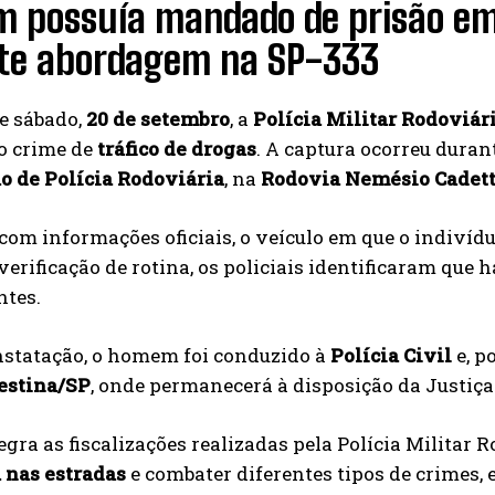
 possuía mandado de prisão em a
te abordagem na SP-333
e sábado,
20 de setembro
, a
Polícia Militar Rodoviár
o crime de
tráfico de drogas
. A captura ocorreu duran
ão de Polícia Rodoviária
, na
Rodovia Nemésio Cadett
com informações oficiais, o veículo em que o indivíd
verificação de rotina, os policiais identificaram que
ntes.
nstatação, o homem foi conduzido à
Polícia Civil
e, p
estina/SP
, onde permanecerá à disposição da Justiça
egra as fiscalizações realizadas pela Polícia Militar 
 nas estradas
e combater diferentes tipos de crimes, 