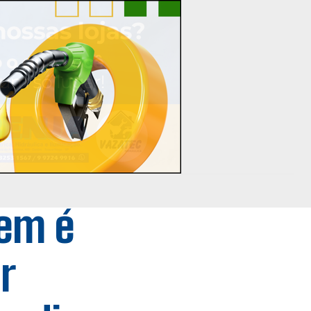
em é
r