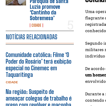
Paróquia de Santa
Luzia promove
Uma operaç
‘Cantinho da
Sobremesa’
flagrante
registrada
CIDADE
conhecido
NOTÍCIAS RELACIONADAS
Segundo in
militares
Comunidade católica: Filme ‘O
indivíduo 
Poder do Rosário’ terá exibição
especial no Cinemec em
De acordo 
Taquaritinga
um home
envolvido
CIDADE
Na região: Suspeito de
Durante a 
ameaçar colegas de trabalho é
contendo 
preso com revólver e maconha