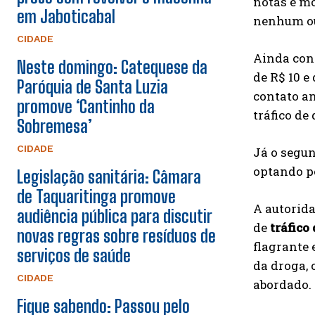
notas e mo
em Jaboticabal
nenhum out
CIDADE
Ainda conf
Neste domingo: Catequese da
de R$ 10 e
Paróquia de Santa Luzia
contato an
promove ‘Cantinho da
tráfico de
Sobremesa’
CIDADE
Já o segun
optando po
Legislação sanitária: Câmara
de Taquaritinga promove
A autorida
audiência pública para discutir
de
tráfico
novas regras sobre resíduos de
flagrante
serviços de saúde
da droga, 
CIDADE
abordado.
Fique sabendo: Passou pelo