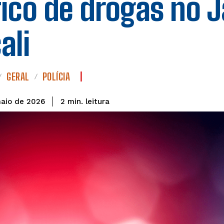
fico de drogas no 
ali
GERAL
POLÍCIA
leitura
2
min.
maio de 2026