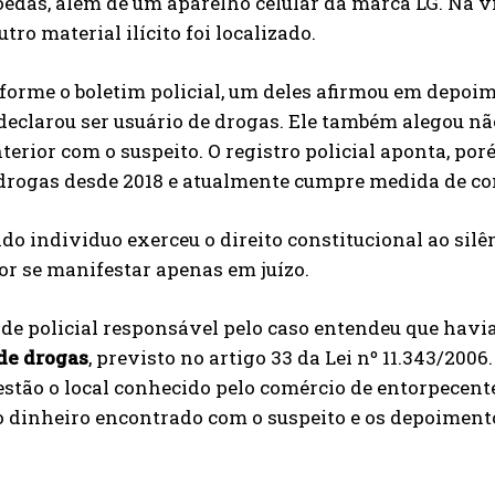
edas, além de um aparelho celular da marca LG. Na vi
ro material ilícito foi localizado.
orme o boletim policial, um deles afirmou em depoime
 declarou ser usuário de drogas. Ele também alegou n
terior com o suspeito. O registro policial aponta, p
 drogas desde 2018 e atualmente cumpre medida de c
do individuo exerceu o direito constitucional ao silê
r se manifestar apenas em juízo.
de policial responsável pelo caso entendeu que havia
 de drogas
, previsto no artigo 33 da Lei nº 11.343/200
 estão o local conhecido pelo comércio de entorpece
o dinheiro encontrado com o suspeito e os depoimento