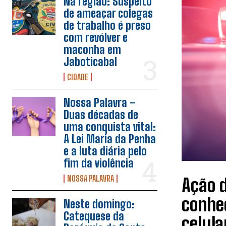
Na região: Suspeito
de ameaçar colegas
de trabalho é preso
com revólver e
maconha em
Jaboticabal
CIDADE
Nossa Palavra –
Duas décadas de
uma conquista vital:
A Lei Maria da Penha
e a luta diária pelo
fim da violência
NOSSA PALAVRA
Ação d
conhec
Neste domingo:
Catequese da
celul