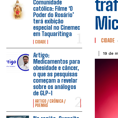
trá
Comunidade
católica: Filme ‘O
Poder do Rosário’
Mic
terá exibição
especial no Cinemec
em Taquaritinga
CIDADE
CIDADE
19 de 
Artigo:
Medicamentos para
obesidade e câncer,
o que as pesquisas
começam a revelar
sobre os análogos
de GLP-1
ARTIGO / CRÔNICA /
POEMAS