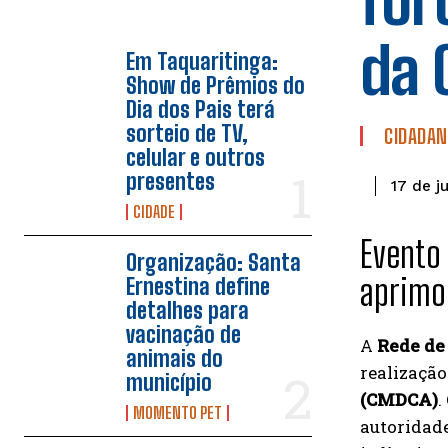
for
da 
Em Taquaritinga:
Show de Prêmios do
Dia dos Pais terá
sorteio de TV,
CIDADAN
celular e outros
presentes
17 de j
CIDADE
Evento 
Organização: Santa
aprimor
Ernestina define
detalhes para
vacinação de
A
Rede de
animais do
realizaçã
município
(CMDCA)
.
MOMENTO PET
autoridade