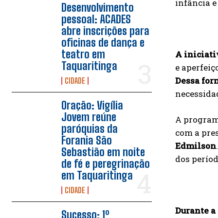
infância e
Desenvolvimento
pessoal: ACADES
abre inscrições para
oficinas de dança e
teatro em
A iniciati
Taquaritinga
e aperfeiç
Dessa for
CIDADE
necessidad
Oração: Vigília
Jovem reúne
A programa
paróquias da
com a pres
Forania São
Edmilson
Sebastião em noite
dos períod
de fé e peregrinação
em Taquaritinga
CIDADE
Durante a
Sucesso: 1º