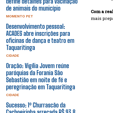
define detalhes para vacinação
de animais do município
Com a rea
MOMENTO PET
mais prepa
Desenvolvimento pessoal:
ACADES abre inscrições para
oficinas de dança e teatro em
Taquaritinga
CIDADE
Oração: Vigília Jovem reúne
paróquias da Forania São
Sebastião em noite de fé e
peregrinação em Taquaritinga
CIDADE
Sucesso: 1º Churrascão da
Cachoeirinha arrecada R$ 93,8