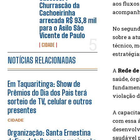
aos fluxos
Churrascão da
acompanha
Cachoeirinha
arrecada R$ 93,8 mil
para o Asilo São
No segund
Vicente de Paulo
sobre a at
técnico, m
CIDADE
estratégia
NOTÍCIAS RELACIONADAS
A
Rede de
saúde, órg
Em Taquaritinga: Show de
fundamenta
Prêmios do Dia dos Pais terá
violação d
sorteio de TV, celular e outros
presentes
A capacita
com essa 
CIDADE
desenvolva
Organização: Santa Ernestina
saudável p