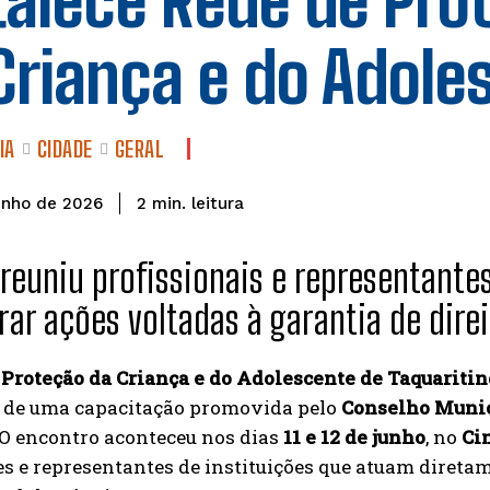
talece Rede de Pro
Criança e do Adole
IA
CIDADE
GERAL
leitura
2
min.
unho de 2026
reuniu profissionais e representante
ar ações voltadas à garantia de dire
 Proteção da Criança e do Adolescente de Taquariti
o de uma capacitação promovida pelo
Conselho Munici
 O encontro aconteceu nos dias
11 e 12 de junho
, no
Ci
s e representantes de instituições que atuam direta