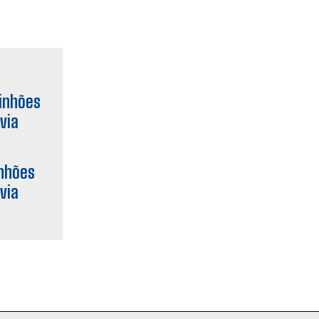
inhões
via