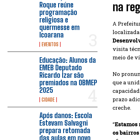
na reg
Roque reúne
programação
religiosa e
A Prefeitu
quermesse em
localizada
Icoarana
Desenvolv
EVENTOS
visita téc
meio de ví
Educação: Alunos da
EMEB Deputado
No pronun
Ricardo Izar são
premiados na OBMEP
que a uni
2025
capacidade
prazo adic
CIDADE
creche.
Após danos: Escola
Estevam Salvagni
“
Estamos m
prepara retomada
os bairros
das aulas em novo