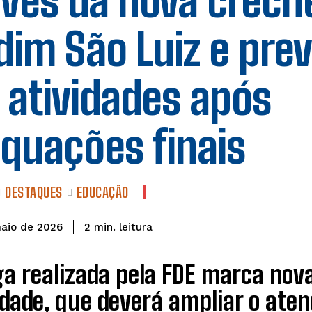
ves da nova crech
dim São Luiz e prev
 atividades após
quações finais
DESTAQUES
EDUCAÇÃO
leitura
2
min.
maio de 2026
ga realizada pela FDE marca no
dade, que deverá ampliar o aten