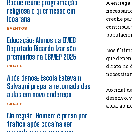
Roque reúne programação
A entrega
religiosa e quermesse em
necessário
Icoarana
creche pa
contribua
EVENTOS
populacio
Educação: Alunos da EMEB
Deputado Ricardo Izar são
Nos último
premiados na OBMEP 2025
que depen
direto no 
CIDADE
necessitam
Após danos: Escola Estevam
Salvagni prepara retomada das
Ao final d
aulas em novo endereço
desenvolvi
CIDADE
atuarão no
Na região: Homem é preso por
tráfico após cocaína ser