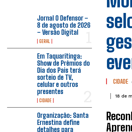
Mor
sel
Jornal O Defensor –
8 de agosto de 2026
– Versão Digital
ges
GERAL
eve
Em Taquaritinga:
Show de Prêmios do
Dia dos Pais terá
sorteio de TV,
CIDADE
celular e outros
presentes
18 de 
CIDADE
Reconh
Organização: Santa
Ernestina define
Apren
detalhes para