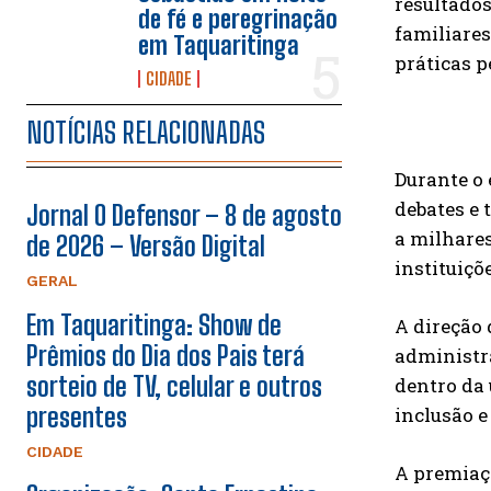
resultados
de fé e peregrinação
familiares
em Taquaritinga
práticas p
CIDADE
NOTÍCIAS RELACIONADAS
Durante o 
debates e 
Jornal O Defensor – 8 de agosto
a milhares
de 2026 – Versão Digital
instituiçõ
GERAL
Em Taquaritinga: Show de
A direção
Prêmios do Dia dos Pais terá
administr
sorteio de TV, celular e outros
dentro da
presentes
inclusão e
CIDADE
A premiaç