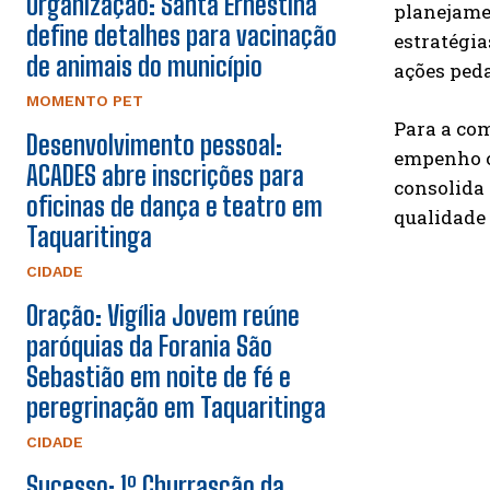
Organização: Santa Ernestina
planejame
define detalhes para vacinação
estratégia
de animais do município
ações peda
MOMENTO PET
Para a com
Desenvolvimento pessoal:
empenho c
ACADES abre inscrições para
consolida
oficinas de dança e teatro em
qualidade 
Taquaritinga
CIDADE
Oração: Vigília Jovem reúne
paróquias da Forania São
Sebastião em noite de fé e
peregrinação em Taquaritinga
CIDADE
Sucesso: 1º Churrascão da