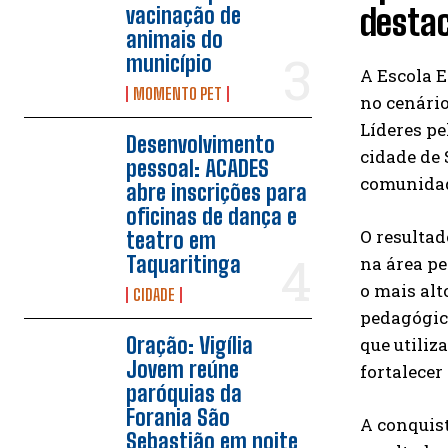
desta
vacinação de
animais do
município
A Escola 
MOMENTO PET
no cenário
Líderes pe
Desenvolvimento
cidade de 
pessoal: ACADES
comunidad
abre inscrições para
oficinas de dança e
O resultad
teatro em
Taquaritinga
na área p
o mais al
CIDADE
pedagógic
Oração: Vigília
que utiliz
Jovem reúne
fortalece
paróquias da
Forania São
A conquist
Sebastião em noite