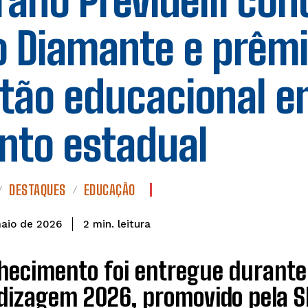
ano Previdelli con
o Diamante e prêmi
tão educacional 
nto estadual
DESTAQUES
EDUCAÇÃO
leitura
2
min.
maio de 2026
ecimento foi entregue durante 
dizagem 2026, promovido pela 