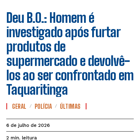
Deu B.O.: Homem é
investigado após furtar
produtos de
supermercado e devolvê-
los ao ser confrontado em
Taquaritinga
GERAL
POLÍCIA
ÚLTIMAS
6 de julho de 2026
leitura
2
min.