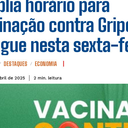
lia horário para
inação contra Grip
gue nesta sexta-f
DESTAQUES
ECONOMIA
leitura
2
min.
bril de 2025