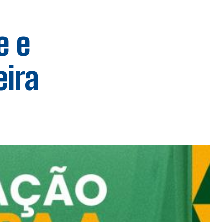
e e
eira